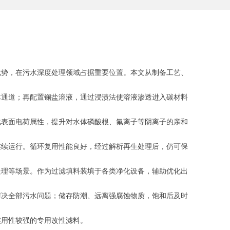
优势，在污水深度处理领域占据重要位置。本文从制备工艺、
体通道；再配置镧盐溶液，通过浸渍法使溶液渗透进入碳材料
化表面电荷属性，提升对水体磷酸根、氟离子等阴离子的亲和
连续运行。循环复用性能良好，经过解析再生处理后，仍可保
处理等场景。作为过滤填料装填于各类净化设备，辅助优化出
解决全部污水问题；储存防潮、远离强腐蚀物质，饱和后及时
实用性较强的专用改性滤料。