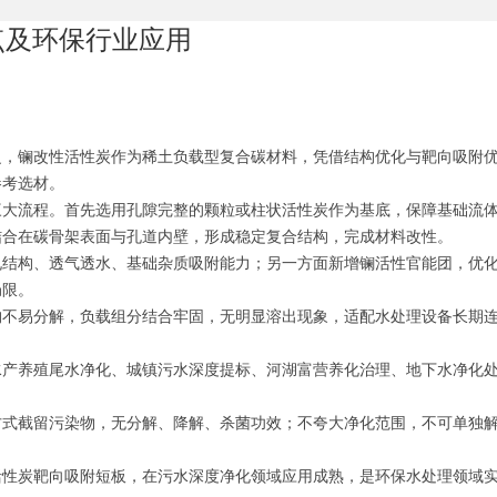
点及环保行业应用
泛，镧改性活性炭作为稀土负载型复合碳材料，凭借结构优化与靶向吸附
参考选材。
三大流程。首先选用孔隙完整的颗粒或柱状活性炭作为基底，保障基础流
结合在碳骨架表面与孔道内壁，形成稳定复合结构，完成材料改性。
孔结构、透气透水、基础杂质吸附能力；另一方面新增镧活性官能团，优
局限。
构不易分解，负载组分结合牢固，无明显溶出现象，适配水处理设备长期
水产养殖尾水净化、城镇污水深度提标、河湖富营养化治理、地下水净化
方式截留污染物，无分解、降解、杀菌功效；不夸大净化范围，不可单独
活性炭靶向吸附短板，在污水深度净化领域应用成熟，是环保水处理领域