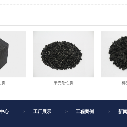
性炭
果壳活性炭
椰
中心
工厂展示
工程案例
新