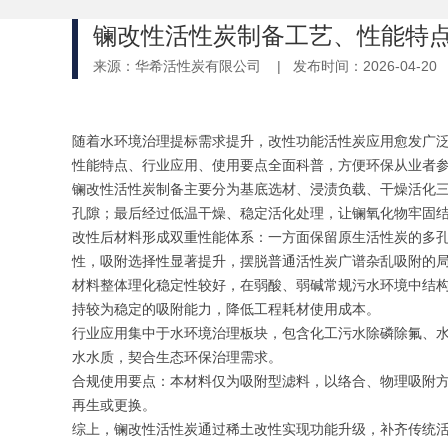
镧改性活性炭制备工艺、性能特
来源：
华希活性炭有限公司
| 发布时间：2026-04-20
随着水环境治理提标需求提升，改性功能活性炭应用愈发广
性能特点、行业应用、使用要点全面科普，方便环保从业者
镧改性活性炭制备主要分为基底选材、浸渍负载、干燥活化
孔隙；最后经过低温干燥、稳定活化处理，让镧氧化物牢固
改性后材料形成双重性能体系：一方面保留原生活性炭的多
性，吸附选择性显著提升，摆脱普通活性炭广谱杂乱吸附的
材料整体理化稳定性较好，在弱酸、弱碱常规污水环境中结
持较为稳定的吸附能力，降低工程耗材使用成本。
行业应用集中于水环境治理板块，包含化工污水除磷除氟、
水水质，契合生态环保治理需求。
合规使用要点：本材料仅为吸附型滤料，以络合、物理吸附
再生或更换。
综上，镧改性活性炭通过稀土改性实现功能升级，补齐传统