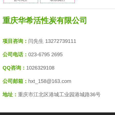
重庆华希活性炭有限公司
项目咨询：
闫先生 13272739111
公司电话：
023-6795 2695
QQ咨询：
1026329108
公司邮箱：
hxt_158@163.com
地址：
重庆市江北区港城工业园港城路36号