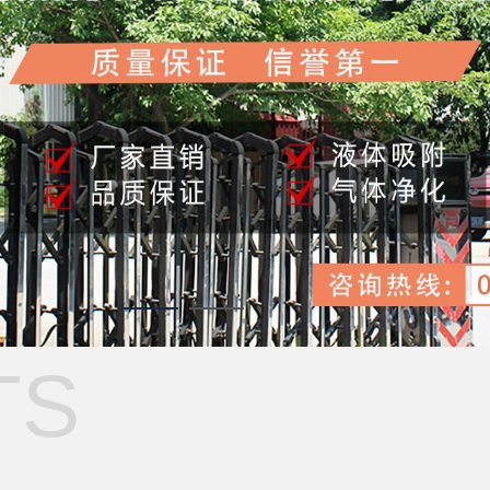
1
2
TS