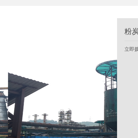
粉
立即
>