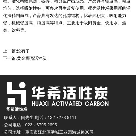
程。活化料经风选﹑破碎﹑筛分生产出成品。产品具有强度高﹑粒度
均匀﹑选择吸附性好﹑可多次再生反复使用。椰壳活性炭采用新的活
化法精制而成，产品具有发达的孔隙结构，比表面积大，吸附能力
强，机械强度高，纯度高等特点。主要用于吸附黄金、饮用水、酒
类、饮料等。
上一篇:
没有了
下一篇:
黄金椰壳活性炭
联系人：闫先生 电话：132 7273 9111
公司电话：023 - 6795 2695
公司地址：重庆市江北区港城工业园港城路36号