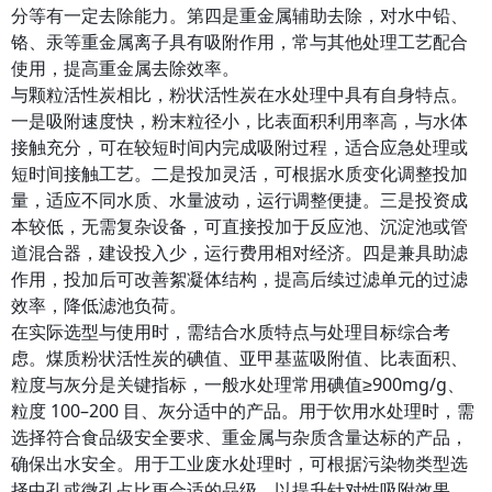
分等有一定去除能力。第四是重金属辅助去除，对水中铅、
铬、汞等重金属离子具有吸附作用，常与其他处理工艺配合
使用，提高重金属去除效率。
与颗粒活性炭相比，粉状活性炭在水处理中具有自身特点。
一是吸附速度快，粉末粒径小，比表面积利用率高，与水体
接触充分，可在较短时间内完成吸附过程，适合应急处理或
短时间接触工艺。二是投加灵活，可根据水质变化调整投加
量，适应不同水质、水量波动，运行调整便捷。三是投资成
本较低，无需复杂设备，可直接投加于反应池、沉淀池或管
道混合器，建设投入少，运行费用相对经济。四是兼具助滤
作用，投加后可改善絮凝体结构，提高后续过滤单元的过滤
效率，降低滤池负荷。
在实际选型与使用时，需结合水质特点与处理目标综合考
虑。煤质粉状活性炭的碘值、亚甲基蓝吸附值、比表面积、
粒度与灰分是关键指标，一般水处理常用碘值≥900mg/g、
粒度 100–200 目、灰分适中的产品。用于饮用水处理时，需
选择符合食品级安全要求、重金属与杂质含量达标的产品，
确保出水安全。用于工业废水处理时，可根据污染物类型选
择中孔或微孔占比更合适的品级，以提升针对性吸附效果。