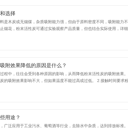
用和选择
材料是木炭或无烟煤，杂质吸附能力强，但由于原料密度不同，吸附能力
止烟花，粉末活性炭可通过实验观察产品质量，但也结合实际使用，详细介
颗粒状无定形碳，主要用于木材或煤...
炭吸附效果降低的原因是什么？
过程中，往往会受到各种原因的影响，从而降低粉末活性炭的吸附效果。
炭的吸附效果影响不大，但如果温度不能过高或过低。 2.接触时间要求
吸附能力。 3.废水的pH...
哪些用途？
泛，广泛应用于工业污水、葡萄酒等行业，去除水中杂质，达到排放标准