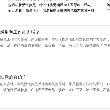
煤质粉状活性炭是一种以优质无烟煤为主要原料，经破
随
碎、炭化、高温活化、研磨精制而成的黑色粉末状吸附材
广
料。外观为黑色细微粉末，无臭无味，在一般溶剂中不易
构
溶解，凭借发达的孔隙结构与较大的比表面积，在水处
置
理、工业净化、食品脱色等领域应用广泛，是目前环保治
面
性炭褪色工作能力强？
理与工业提纯中较为常用的功能性材料之一。 在生产工艺
要
方...
炭褪色工作能力更强，原因很简单，木粉活性炭表面和立孔结构非常复杂
强，是一种高质量的吸收剂，在褪色、清洁、纯化等考试成绩很好！ 木
、清洁、纯化等特点，关键用于各种注射...
活性炭的真伪？
炭的真实性？椰壳活性炭是以优质椰壳为原料，采用物理方法特制而成。
达、吸附性强等特点。广泛应用于食品、诊疗、矿山开采、冶金工业、石
性呢？现在告诉你: 如何鉴别椰壳活性炭...