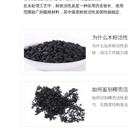
在水处理工艺中，粉状活性炭是一种应用历史较长、使用
范围较广的吸附材料，其中煤质粉状活性炭因性能稳定、
价格适中，成为市政供水、工业废水及污水深度处理中较
为常用的类型之一。它依靠自身发达的孔隙结构，对水中
有机物、色度、异味、余氯及部分重金属进行吸附去除，
为什么木粉活
在提升水质、保障用水安全方面发挥重要作用。粉状活
性...
为什么说木粉活性
快，清洁工作能力很
特点，具有优质褪色
如何鉴别椰壳
如何识别椰壳活性
匀、孔隙度结构发
识别椰壳活性炭的真实