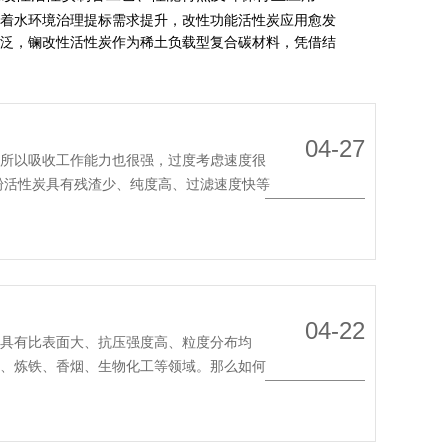
着水环境治理提标需求提升，改性功能活性炭应用愈发
泛，镧改性活性炭作为稀土负载型复合碳材料，凭借结
优化与靶向吸附优势，在污水深度处理领域占据重要位
。本文从制备工艺、性能特点、行业应用、使用要点全
科普，方便环保从业者参考选材。 镧改性活性炭制备主
分为基底选材、浸渍负载、干燥活化三大流程。首先...
04-27
，所以吸收工作能力也很强，过度考虑速度很
粉活性炭具有残渣少、纯度高、过滤速度快等
MORE
04-22
它具有比表面大、抗压强度高、粒度分布均
化、炼铁、香烟、生物化工等领域。那么如何
MORE