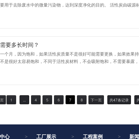
要用于去除废水中的微量污染物，达到深度净化的目的。 活性炭由碳源
物理活化：前驱体利用气体发展成活性炭...
后需要多长时间？
到一个月，因为饱和，如果活性炭质量不是很好可能需要更换，如果效果
不是很好太容易饱和，不同于活性炭材料，不会吸附饱和，不需要暴露，
环境。 新房污染气体浓度高，一般1...
页
1
...
4
5
6
7
8
下一页
共47条记录
中心
工厂展示
工程案例
新