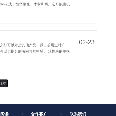
材料制成，如坚果壳、木材和煤。它可以由以
MORE
02-23
持久好可以考虑其他产品，我以前用过叶广
可以长期分解吸附异味甲醛。 活性炭的更换
MORE
共8页
闻阅读
合作客户
联系我们